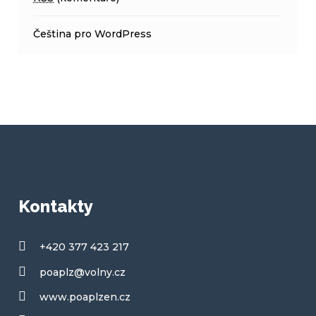
Čeština pro WordPress
Kontakty
+420 377 423 217
poaplz@volny.cz
www.poaplzen.cz