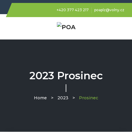
+420 377 423 217
poaplz@volny.cz
2023 Prosinec
Home
>
2023
>
Prosinec