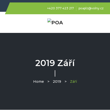
+420 377 423 217
poaplz@volny.cz
2019 Září
Home
>
2019
>
Září