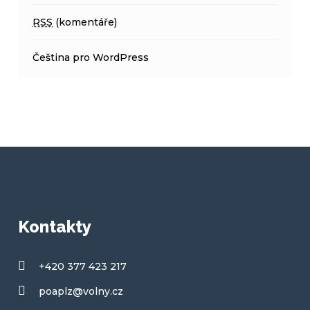
RSS
(komentáře)
Čeština pro WordPress
Kontakty
+420 377 423 217
poaplz@volny.cz