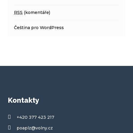
RSS
(komentáře)
Čeština pro WordPress
Kontakty
+420 377 423 217
poaplz@volny.cz