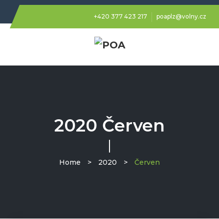
+420 377 423 217
poaplz@volny.cz
2020 Červen
Home
>
2020
>
Červen