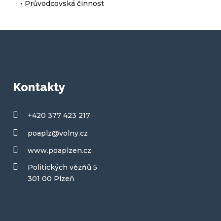
• Průvodcovská činnost
Kontakty
+420 377 423 217
poaplz@volny.cz
www.poaplzen.cz
Politických vězňů 5
301 00 Plzeň