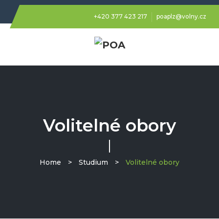
+420 377 423 217
poaplz@volny.cz
Volitelné obory
Home
>
Studium
>
Volitelné obory