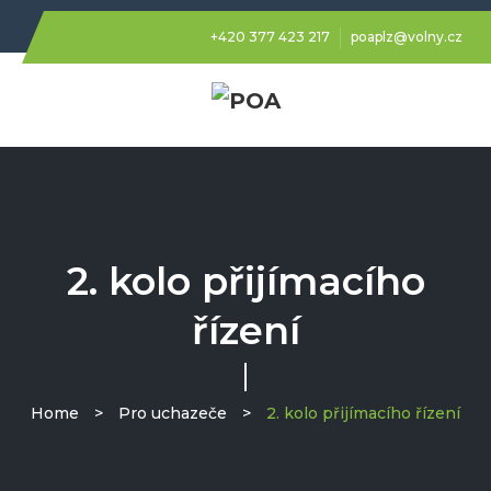
+420 377 423 217
poaplz@volny.cz
2. kolo přijímacího
řízení
Home
>
Pro uchazeče
>
2. kolo přijímacího řízení