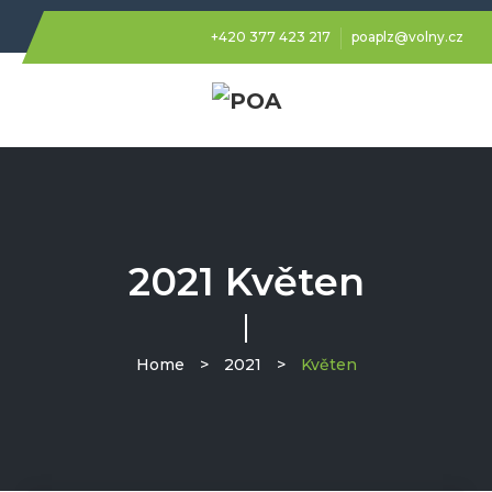
+420 377 423 217
poaplz@volny.cz
2021 Květen
Home
>
2021
>
Květen