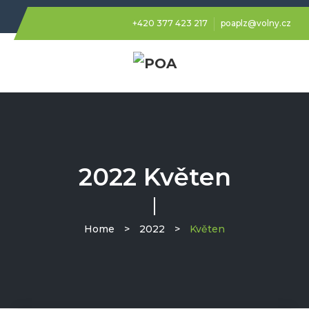
+420 377 423 217
poaplz@volny.cz
2022 Květen
Home
>
2022
>
Květen