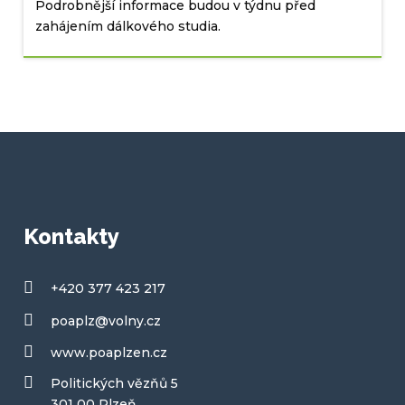
Podrobnější informace budou v týdnu před
zahájením dálkového studia.
Kontakty
+420 377 423 217
poaplz@volny.cz
www.poaplzen.cz
Politických vězňů 5
301 00 Plzeň