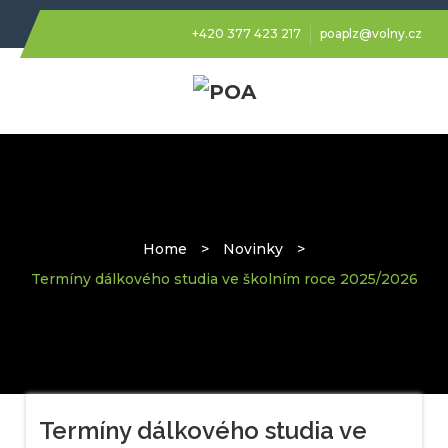
+420 377 423 217
poaplz@volny.cz
Home
>
Novinky
>
Termíny dálkového studia ve školním roce 2025/2026
Termíny dálkového studia ve