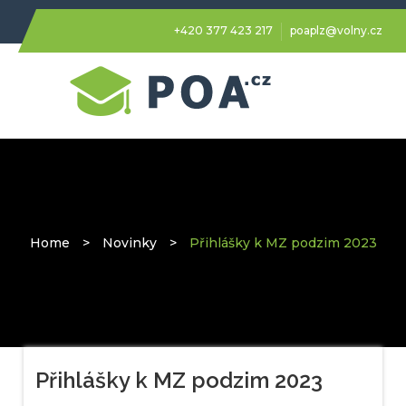
+420 377 423 217
poaplz@volny.cz
Home
>
Novinky
>
Přihlášky k MZ podzim 2023
Přihlášky k MZ podzim 2023